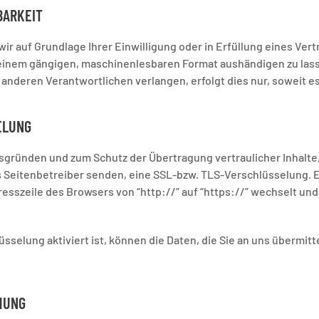
BARKEIT
wir auf Grundlage Ihrer Einwilligung oder in Erfüllung eines Ver
n einem gängigen, maschinenlesbaren Format aushändigen zu lasse
anderen Verantwortlichen verlangen, erfolgt dies nur, soweit es
ELUNG
tsgründen und zum Schutz der Übertragung vertraulicher Inhalte
ls Seitenbetreiber senden, eine SSL-bzw. TLS-Verschlüsselung. 
resszeile des Browsers von “http://” auf “https://” wechselt un
selung aktiviert ist, können die Daten, die Sie an uns übermitt
HUNG