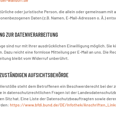
del-walldorf.de
atürliche oder juristische Person, die allein oder gemeinsam mi
sonenbezogenen Daten (z.B. Namen, E-Mail-Adressen o. Ä.) ents
UNG ZUR DATENVERARBEITUNG
e sind nur mit Ihrer ausdrücklichen Einwilligung möglich. Sie k
n. Dazu reicht eine formlose Mitteilung per E-Mail an uns. Die R
eitung bleibt vom Widerruf unberührt.
 ZUSTÄNDIGEN AUFSICHTSBEHÖRDE
r Verstöße steht dem Betroffenen ein Beschwerderecht bei der
e in datenschutzrechtlichen Fragen ist der Landesdatenschutz
n Sitz hat. Eine Liste der Datenschutzbeauftragten sowie der
rden:
https://www.bfdi.bund.de/DE/Infothek/Anschriften_Links