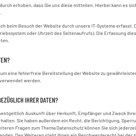
urch erhoben, dass Sie uns diese mitteilen. Hierbei kann es sich
.
h beim Besuch der Website durch unsere IT-Systeme erfasst. D
triebssystem oder Uhrzeit des Seitenaufrufs). Die Erfassung die
eten.
TEN?
, um eine fehlerfreie Bereitstellung der Website zu gewährleist
s verwendet werden.
BEZÜGLICH IHRER DATEN?
unentgeltlich Auskunft über Herkunft, Empfänger und Zweck Ihr
alten. Sie haben außerdem ein Recht, die Berichtigung, Sperr
weiteren Fragen zum Thema Datenschutz können Sie sich jederze
nden. Des Weiteren steht Ihnen ein Beschwerderecht bei der 